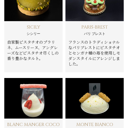
SICILY
PARIS-BREST
シシリー
パリ ブレスト
自家製ピスタチオのプラリ
フランスのトラディショナル
ネ、ムースリーヌ、アングレ
なパリブレストにピスタチオ
ーズなどピスタチオ尽くしの
とセンガナ種の苺を使用しモ
香り豊かなタルト。
ダンスタイルにアレンジしま
した。
BLANC MANGER COCO
MONTE BIANCO