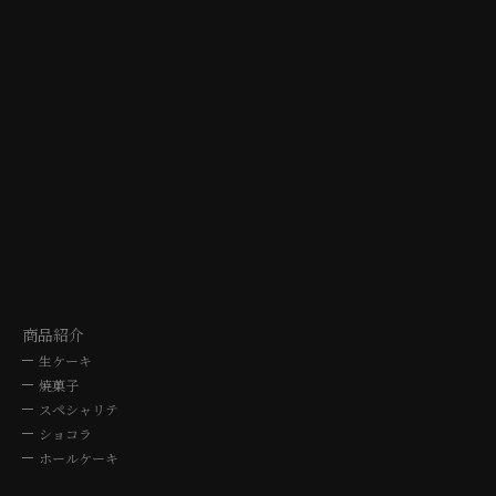
TAJIMI
NAGO
シェ・シバタ多治見店
シェ・シバタ名
〒507-0041 岐阜県多治見市太平町5-10-3
〒464-0064 愛知県名古屋
TEL. 0572-24-3030
TEL. 052-762
10時～19時
10時～19
商品紹介
生ケーキ
焼菓子
スペシャリテ
ショコラ
ホールケーキ