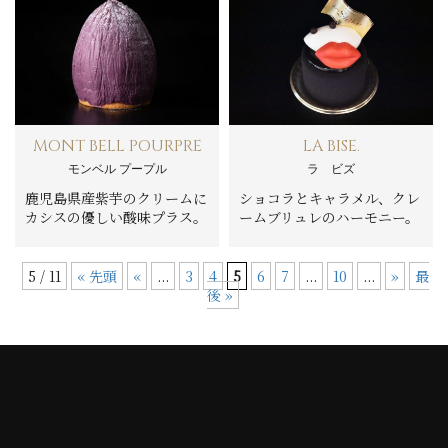
MONT BELL POURPRE
LA BISE.
モンベル プープル
ラ ビズ
鹿児島県産紫芋のクリームに
ショコラとキャラメル、クレ
カシスの優しい酸味プラス。
ームブリュレのハーモニー。
5 / 11
« 先頭
«
...
3
4
5
6
7
...
10
...
»
最
後 »