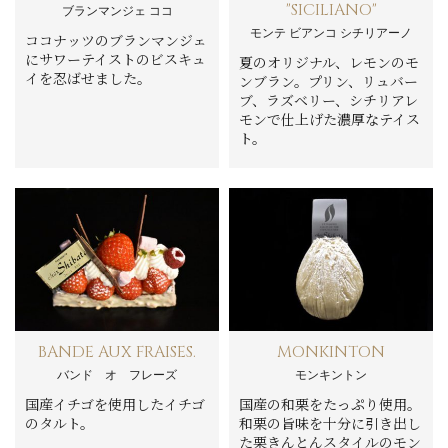
"SICILIANO"
ブランマンジェ ココ
モンテ ビアンコ シチリアーノ
ココナッツのブランマンジェ
にサワーテイストのビスキュ
夏のオリジナル、レモンのモ
イを忍ばせました。
ンブラン。プリン、リュバー
ブ、ラズベリー、シチリアレ
モンで仕上げた濃厚なテイス
ト。
BANDE AUX FRAISES.
MONKINTON
バンド オ フレーズ
モンキントン
国産イチゴを使用したイチゴ
国産の和栗をたっぷり使用。
のタルト。
和栗の旨味を十分に引き出し
た栗きんとんスタイルのモン