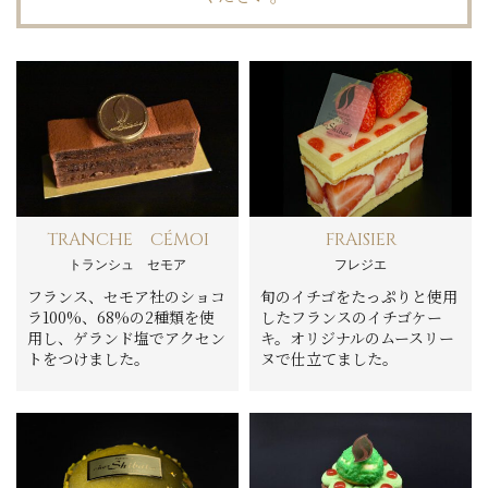
TRANCHE CÉMOI
FRAISIER
トランシュ セモア
フレジエ
フランス、セモア社のショコ
旬のイチゴをたっぷりと使用
ラ100%、68%の2種類を使
したフランスのイチゴケー
用し、ゲランド塩でアクセン
キ。オリジナルのムースリー
トをつけました。
ヌで仕立てました。