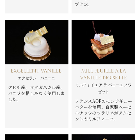
ブラン。
EXCELLENT VANILLE.
MILL FEUILLE A LA
VANILLE-NOISETTE
エクセラン バニーユ
ミルフォイユ ア ラ バニーユ ノワ
タヒチ産、マダガスカル産、
ゼット
バニラを惜しみなく使用しま
した。
フランスAOPのモンテギュー
バターを使用。自家製ヘーゼ
ルナッツのプラリネがアクセ
ントのミルフィーユ。