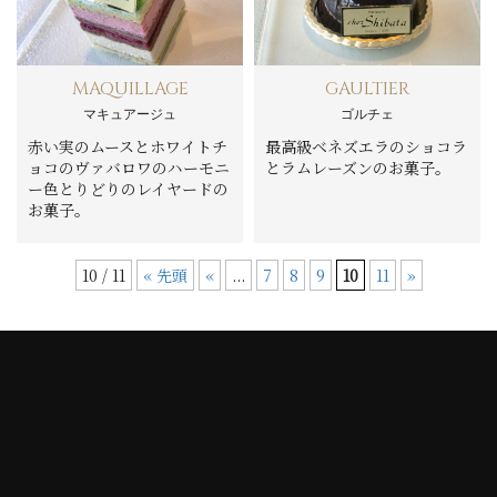
MAQUILLAGE
GAULTIER
マキュアージュ
ゴルチェ
赤い実のムースとホワイトチ
最高級ベネズエラのショコラ
ョコのヴァバロワのハーモニ
とラムレーズンのお菓子。
ー色とりどりのレイヤードの
お菓子。
10 / 11
« 先頭
«
...
7
8
9
10
11
»