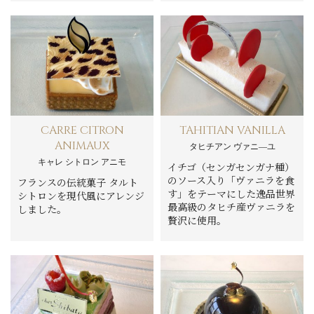
CARRE CITRON
TAHITIAN VANILLA
ANIMAUX
タヒチアン ヴァニ―ユ
キャレ シトロン アニモ
イチゴ（センガセンガナ種）
のソース入り「ヴァニラを食
フランスの伝統菓子 タルト
す」をテーマにした逸品世界
シトロンを現代風にアレンジ
最高級のタヒチ産ヴァニラを
しました。
贅沢に使用。