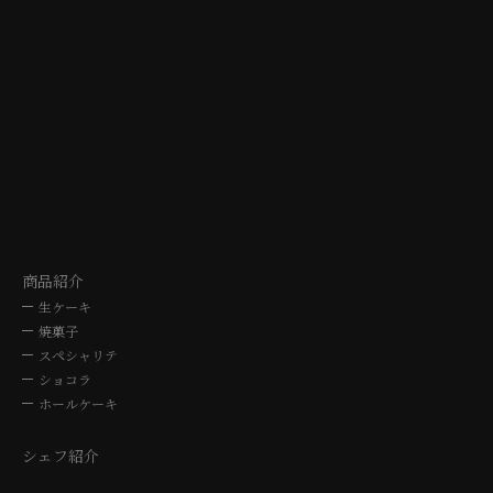
TAJIMI
NAGO
シェ・シバタ多治見店
シェ・シバタ名
〒507-0041 岐阜県多治見市太平町5-10-3
〒464-0064 愛知県名古屋
TEL. 0572-24-3030
TEL. 052-762
10時～19時
10時～19
商品紹介
生ケーキ
焼菓子
スペシャリテ
ショコラ
ホールケーキ
シェフ紹介