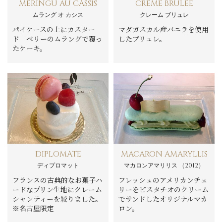
MERINGU AU CASSIS
CRÈME BRÛLEÉ
ムラング オ カシス
クレーム ブリュレ
パイケースの上にカスター
マダガスカル産バニラを使用
ド ベリーのムラングで覆っ
したブリュレ。
たケーキ。
DIPLOMATE
MACARON AMARYLLIS
ディプロマット
マカロンアマリリス （2012）
フランスの古典的なお菓子ハ
フレッシュのアメリカンチェ
ードなプリン生地にクレーム
リーをピスタチオのクリーム
シャンティーを絞りました。
でサンドしたオリジナルマカ
※名古屋限定
ロン。