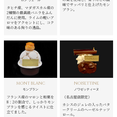
ロン ヴェール
味でサッパリと仕上げたモン
タヒチ産、マダガスカル産の
ブラン。
2種類の最高級バニラをふん
だんに使用。ライムの軽いア
ロマをアクセントにし、コク
味のある拘りの逸品。
MONT BLANC
NOISETTINE
モンブラン
ノワゼッティーヌ
フランス産のマロンと和栗を
《名古屋店限定》
8：2の割合で、しっかりモン
カシスのジュレの入ったバタ
ブランを感じるテイストに仕
ークリームのヘーゼルナッツ
立てました。
ロール。