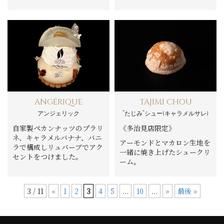
ANGÉRIQUE
TAJIMI CHOU
アンジェリック
”たじみ”シュー(キャラメルサレ)
自家製ペカンナッツのプラリ
《多治見店限定》
ネ、キャラメルバナナ、バニ
アーモンドとマカロン生地を
ラで構成しリュバーブでアク
一緒に焼き上げたシュークリ
セントをつけました。
ーム。
3 / 11
«
1
2
3
4
5
...
10
...
»
最後 »