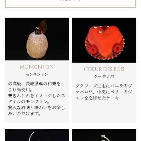
MONKINTON
COEUR DES BOIS
モンキントン
クー デ ボワ
最高級、茨城県産の和栗を１
ダクワーズ生地にバニラのヴ
００％使用。
ァバロワ、中央にベリーのジ
栗きんとんをイメージしたス
ュレを忍ばせたケーキ
タイルのモンブラン。
贅沢な風味と味わいをお楽し
みいただけます。