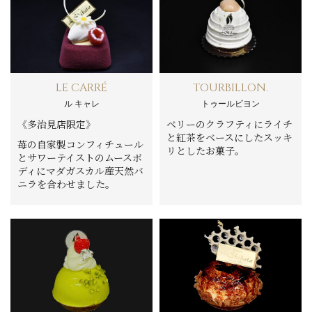
LE CARRÉ
TOURBILLON.
ル キャレ
トゥールビヨン
《多治見店限定》
ベリーのクラフティにライチ
と紅茶をベースにしたスッキ
苺の自家製コンフィチュール
リとしたお菓子。
とサワーテイストのムースボ
ディにマダガスカル産天然バ
ニラを合わせました。