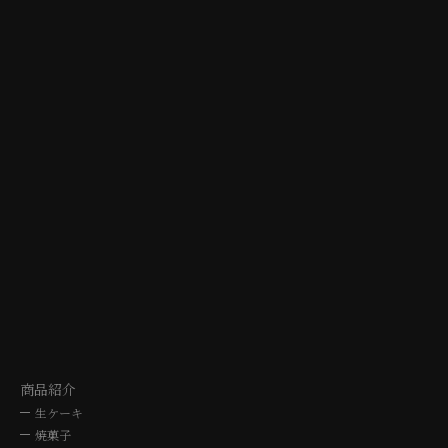
TAJIMI
NAGO
シェ・シバタ多治見店
シェ・シバタ名
〒507-0041 岐阜県多治見市太平町5-10-3
〒464-0064 愛知県名古屋
TEL. 0572-24-3030
TEL. 052-762
10時～19時
10時～19
商品紹介
生ケーキ
焼菓子