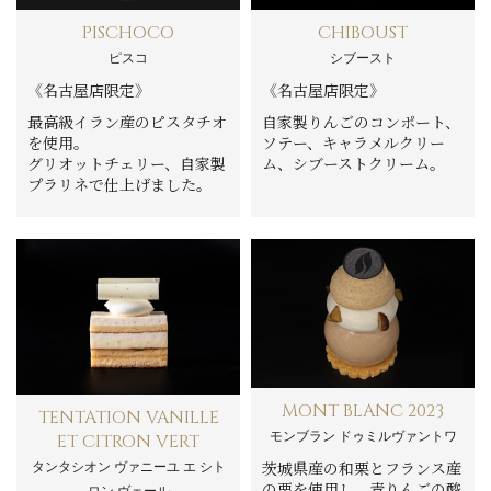
PISCHOCO
CHIBOUST
ピスコ
シブースト
《名古屋店限定》
《名古屋店限定》
最高級イラン産のピスタチオ
自家製りんごのコンポート、
を使用。
ソテー、キャラメルクリー
グリオットチェリー、自家製
ム、シブーストクリーム。
プラリネで仕上げました。
MONT BLANC 2023
TENTATION VANILLE
モンブラン ドゥミルヴァントワ
ET CITRON VERT
茨城県産の和栗とフランス産
タンタシオン ヴァニーユ エ シト
の栗を使用し、青りんごの酸