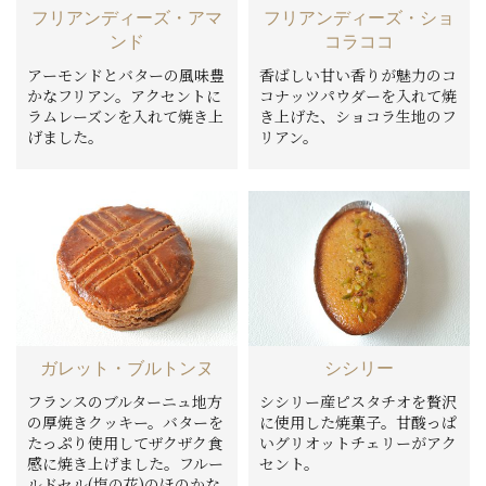
フリアンディーズ・アマ
フリアンディーズ・ショ
ンド
コラココ
アーモンドとバターの風味豊
香ばしい甘い香りが魅力のコ
かなフリアン。アクセントに
コナッツパウダーを入れて焼
ラムレーズンを入れて焼き上
き上げた、ショコラ生地のフ
げました。
リアン。
ガレット・ブルトンヌ
シシリー
フランスのブルターニュ地方
シシリー産ピスタチオを贅沢
の厚焼きクッキー。バターを
に使用した焼菓子。甘酸っぱ
たっぷり使用してザクザク食
いグリオットチェリーがアク
感に焼き上げました。フルー
セント。
ルドセル(塩の花)のほのかな