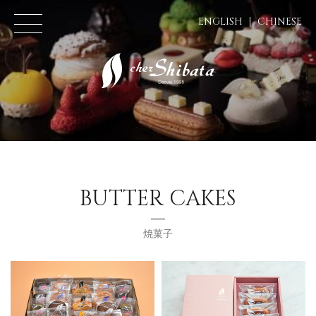
ENGLISH
CHINESE
BUTTER CAKES
焼菓子