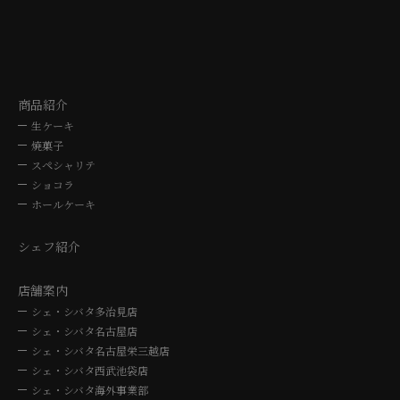
TEL. 0572-24-3030
TEL. 052-762
10時～19時
10時～19
商品紹介
生ケーキ
焼菓子
スペシャリテ
ショコラ
ホールケーキ
シェフ紹介
店舗案内
シェ・シバタ多治見店
シェ・シバタ名古屋店
シェ・シバタ名古屋栄三越店
シェ・シバタ西武池袋店
シェ・シバタ海外事業部