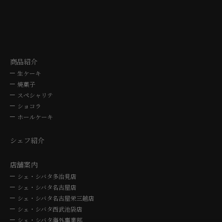
TEL. 0572-24-3030
TEL. 052-762
10時～19時
10時～19
商品紹介
生ケーキ
焼菓子
スペシャリテ
ショコラ
ホールケーキ
シェフ紹介
店舗案内
シェ・シバタ多治見店
シェ・シバタ名古屋店
シェ・シバタ名古屋栄三越店
シェ・シバタ西武池袋店
シェ・シバタ海外事業部