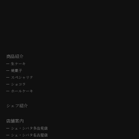
〒507-0041 岐阜県多治見市太平町5-10-3
〒464-0064 愛知県名古屋
TEL. 0572-24-3030
TEL. 052-762
10時～19時
10時～19
商品紹介
生ケーキ
焼菓子
スペシャリテ
ショコラ
ホールケーキ
シェフ紹介
店舗案内
シェ・シバタ多治見店
シェ・シバタ名古屋店