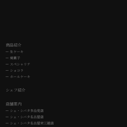
〒507-0041 岐阜県多治見市太平町5-10-3
〒464-0064 愛知県名古屋
TEL. 0572-24-3030
TEL. 052-762
10時～19時
10時～19
商品紹介
生ケーキ
焼菓子
スペシャリテ
ショコラ
ホールケーキ
シェフ紹介
店舗案内
シェ・シバタ多治見店
シェ・シバタ名古屋店
シェ・シバタ名古屋栄三越店