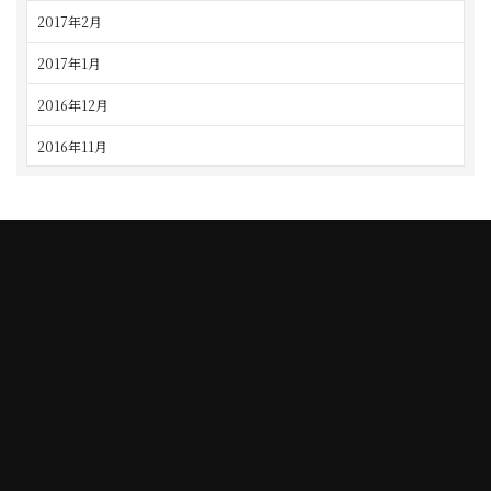
2017年2月
2017年1月
2016年12月
2016年11月
TAJIMI
NAGO
シェ・シバタ多治見店
シェ・シバタ名