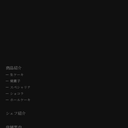
TAJIMI
NAGO
シェ・シバタ多治見店
シェ・シバタ名
〒507-0041 岐阜県多治見市太平町5-10-3
〒464-0064 愛知県名古屋
TEL. 0572-24-3030
TEL. 052-762
10時～19時
10時～19
商品紹介
生ケーキ
焼菓子
スペシャリテ
ショコラ
ホールケーキ
シェフ紹介
店舗案内